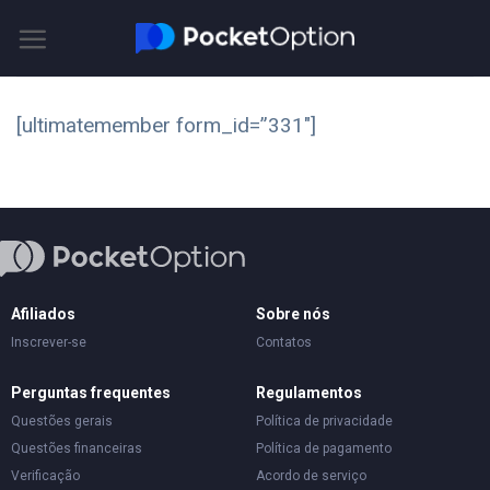
Skip
to
content
[ultimatemember form_id=”331″]
Afiliados
Sobre nós
Inscrever-se
Contatos
Perguntas frequentes
Regulamentos
Questões gerais
Política de privacidade
Questões financeiras
Política de pagamento
Verificação
Acordo de serviço