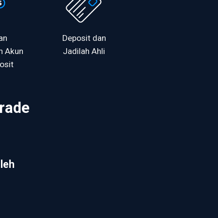
an
Deposit dan
n Akun
Jadilah Ahli
osit
rade
oleh