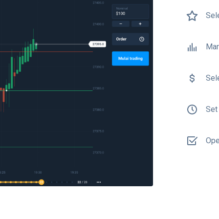
Sel
Mar
Sel
Set
Ope