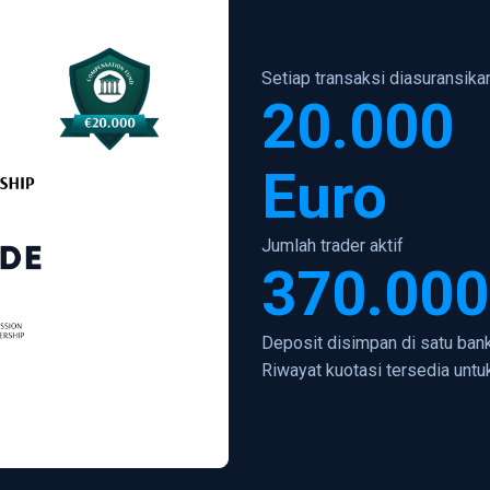
Setiap transaksi diasuransik
20.000
Euro
Jumlah trader aktif
370.000
Deposit disimpan di satu ban
Riwayat kuotasi tersedia untu