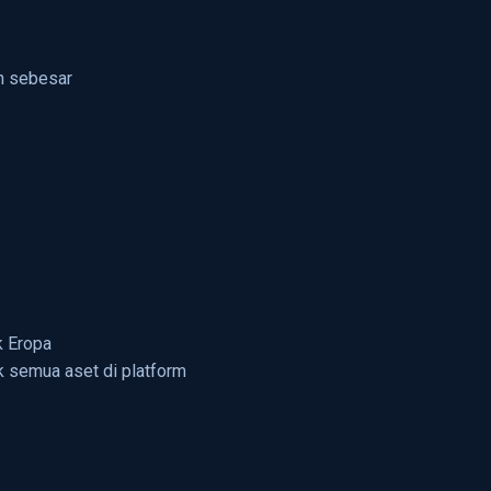
an sebesar
k Eropa
k semua aset di platform