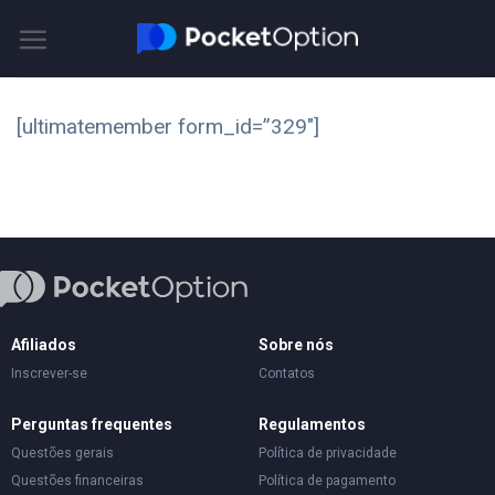
Skip
to
content
[ultimatemember form_id=”329″]
Afiliados
Sobre nós
Inscrever-se
Contatos
Perguntas frequentes
Regulamentos
Questões gerais
Política de privacidade
Questões financeiras
Política de pagamento